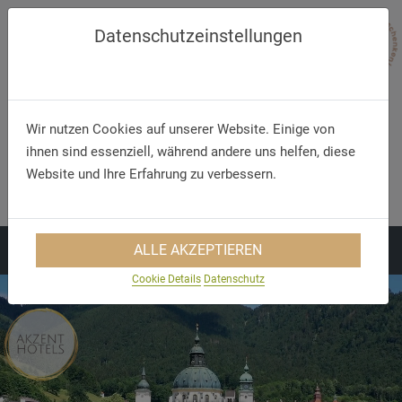
Datenschutzeinstellungen
Wir nutzen Cookies auf unserer Website. Einige von
Anmelden
Registrieren
ihnen sind essenziell, während andere uns helfen, diese
Telefon/WhatsApp
E-Mail
Website und Ihre Erfahrung zu verbessern.
+49 5321 75 91 - 40
info@akzent.de
ALLE AKZEPTIEREN
Cookie Details
Datenschutz