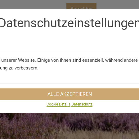
Anmelden
Datenschutzeinstellunge
Telefon/WhatsApp
+49 5321 75 91 - 40
S
GRUPPENVORTEILE
GRUPPENANFRAGE
 unserer Website. Einige von ihnen sind essenziell, während andere 
rung zu verbessern.
ALLE AKZEPTIEREN
Cookie Details
Datenschutz