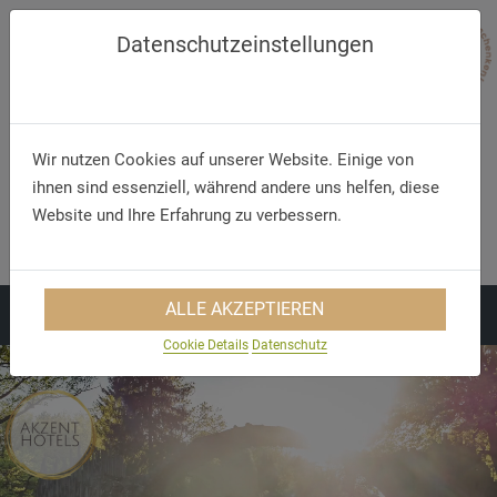
Datenschutzeinstellungen
Wir nutzen Cookies auf unserer Website. Einige von
Anmelden
Registrieren
ihnen sind essenziell, während andere uns helfen, diese
Website und Ihre Erfahrung zu verbessern.
Telefon/WhatsApp
E-Mail
+49 5321 75 91 - 40
info@akzent.de
ALLE AKZEPTIEREN
Cookie Details
Datenschutz