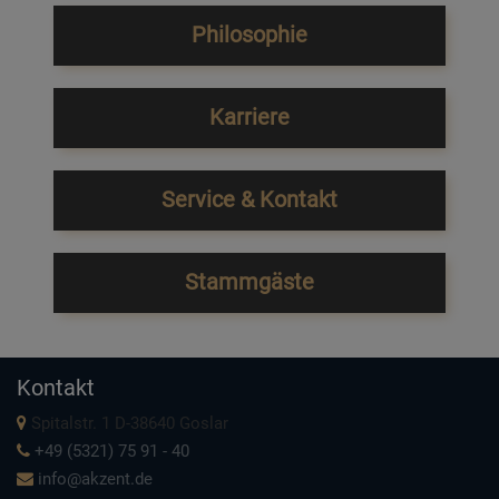
Philosophie
Karriere
Service & Kontakt
Stammgäste
Kontakt
Spitalstr. 1 D-38640 Goslar
+49 (5321) 75 91 - 40
info@akzent.de