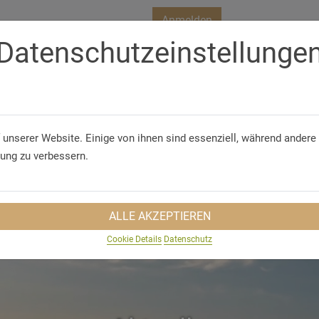
Anmelden
Datenschutzeinstellunge
Telefon/WhatsApp
+49 5321 75 91 - 40
S
GRUPPENVORTEILE
GRUPPENANFRAGE
 unserer Website. Einige von ihnen sind essenziell, während andere 
rung zu verbessern.
ALLE AKZEPTIEREN
Cookie Details
Datenschutz