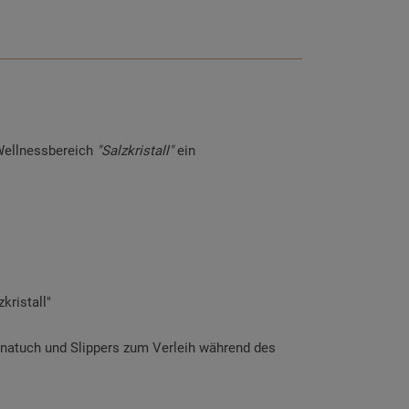
Wellnessbereich
"Salzkristall"
ein
kristall"
atuch und Slippers zum Verleih während des