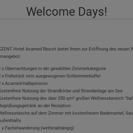
Welcome Days!
ZENT Hotel Acamed Resort bietet Ihnen zur Eröffnung des neuen 
rnangebot:
2 x Übernachtungen in der gewählten Zimmerkategorie
2 x Frühstück vom ausgewogenen Schlemmerbuffet
2 x Acamed-Halbpension
Kostenfreie Nutzung der Strandkörbe und Strandanlage am See
Kostenfreie Nutzung des über 250 qm² großen Wellnessbereich "Salz
Begrüßungsgetränk an der Rezeption
Wellnesstasche auf dem Zimmer mit kostenfreiem Bademantel, Saun
Aufenthalts
1 x Fackelwanderung (wetterabhängig)