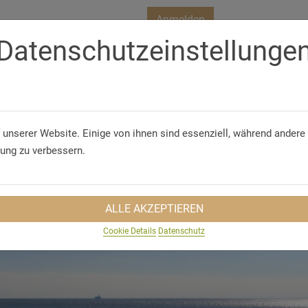
Anmelden
Datenschutzeinstellunge
Telefon
+49 (48 34) 60 3 0
 unserer Website. Einige von ihnen sind essenziell, während andere 
S
GRUPPENVORTEILE
GRUPPENANFRAGE
rung zu verbessern.
ALLE AKZEPTIEREN
Cookie Details
Datenschutz