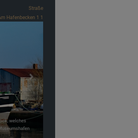
Straße
Am Hafenbecken 1 1
Next
Bock, welches
m Museumshafen