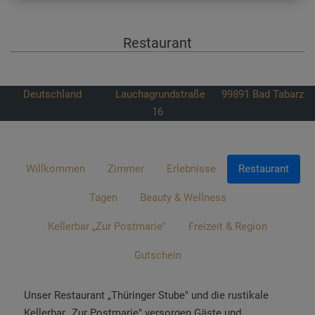
Restaurant
Deutschland
Lauchagrundstraße
99891
Bad Tabarz
16
Willkommen
Zimmer
Erlebnisse
Restaurant
Tagen
Beauty & Wellness
Kellerbar „Zur Postmarie"
Freizeit & Region
Gutschein
Unser Restaurant „Thüringer Stube" und die rustikale
Kellerbar „Zur Postmarie" versorgen Gäste und