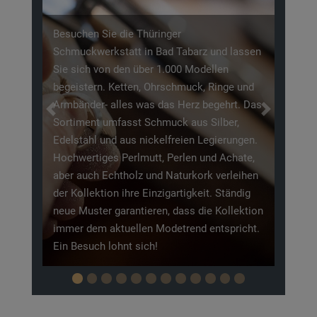
Previous
Next
Im Zentrum von Bad Tabarz befindet sich der
Lauchagrund, welcher jedes Jahr wieder mit
seinen Märchenfiguren auf einen
Spaziergang für die Großen und
Entdeckertour für die Kleinen einlädt. Am
bekanntesten hier ist wohl der
Struwwelpeter, welcher in alles Generationen
bekannt ist.