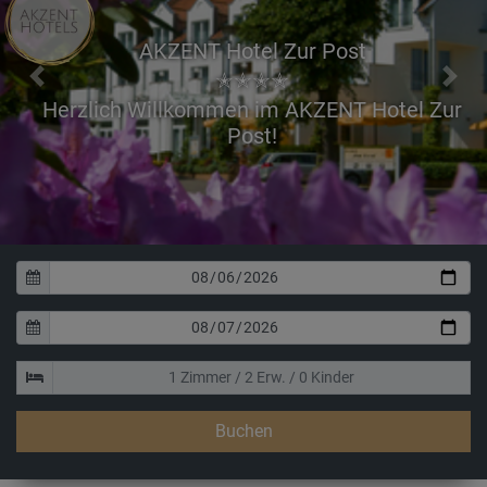
AKZENT Hotel Zur Post
✭✭✭✭
Previous
Next
Haben Sie einen 
Buchen